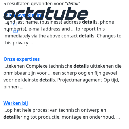
5 resultaten gevonden voor "
detail
"
Privacyverklaring
...and last name, (business) address
detail
s, phone
nl
number(s), e-mail address and ... to report this
en
immediately via the above contact
detail
s. Changes to
this privacy ...
Onze expertises
...tekenen Complexe technische
detail
s uittekenen die
onmisbaar zijn voor ... een scherp oog en fijn gevoel
voor de kleinste
detail
s. Projectmanagement Op tijd,
binnen ...
Werken bij
...op het hele proces: van technisch ontwerp en
detail
lering tot productie, montage en onderhoud. ...