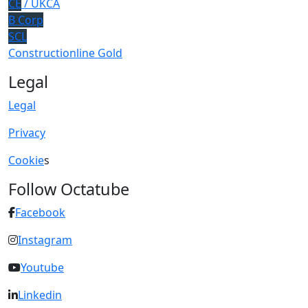
CE
/ UKCA
B Corp
SCL
Constructionline Gold
Legal
Legal
Privacy
Cookie
s
Follow Octatube
Facebook
Instagram
Youtube
Linkedin