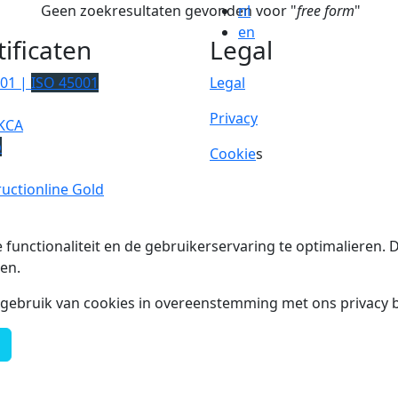
Geen zoekresultaten gevonden voor "
nl
free form
"
en
tificaten
Legal
001 |
ISO 45001
Legal
Privacy
KCA
p
Cookie
s
uctionline Gold
 functionaliteit en de gebruikerservaring te optimalieren
en.
t gebruik van cookies in overeenstemming met ons privacy b