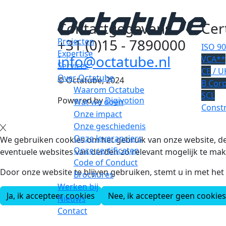
Contactgegevens
Cer
+31 (0)15 - 7890000
Projecten
ISO 9
Expertise
info@octatube.nl
VCA**
Services
CE
/ U
Over Octatube
© Octatube, 2024
B Cor
Waarom Octatube
SCL
Powered by
Digivotion
Wat we doen
Constr
Onze impact
Onze geschiedenis
Onze leveranciers
We gebruiken cookies om het gebruik van onze website, de
Onze certificaten
eventuele websites van derden zo relevant mogelijk te mak
Code of Conduct
Door onze website te blijven gebruiken, stemt u in met he
Brochures
Werken bij
Ja, ik accepteer cookies
Nee, ik accepteer geen cookies
Nieuws
Contact