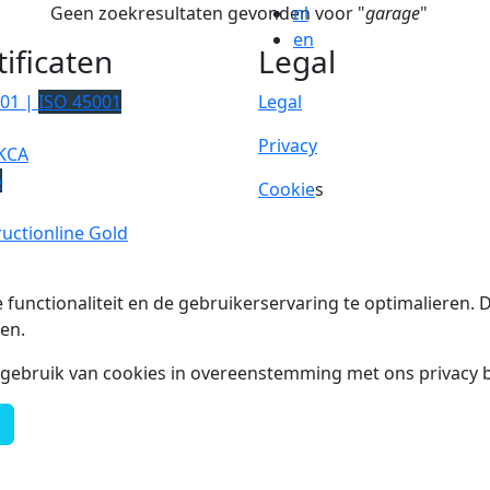
Geen zoekresultaten gevonden voor "
nl
garage
"
en
tificaten
Legal
001 |
ISO 45001
Legal
Privacy
KCA
p
Cookie
s
uctionline Gold
 functionaliteit en de gebruikerservaring te optimalieren
en.
t gebruik van cookies in overeenstemming met ons privacy b