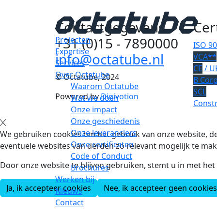
Contactgegevens
Cer
+31 (0)15 - 7890000
Projecten
ISO 9
Expertise
info@octatube.nl
VCA**
Services
CE
/ U
Over Octatube
© Octatube, 2024
B Cor
Waarom Octatube
SCL
Powered by
Digivotion
Wat we doen
Constr
Onze impact
Onze geschiedenis
Onze leveranciers
We gebruiken cookies om het gebruik van onze website, de
Onze certificaten
eventuele websites van derden zo relevant mogelijk te mak
Code of Conduct
Door onze website te blijven gebruiken, stemt u in met he
Brochures
Werken bij
Ja, ik accepteer cookies
Nee, ik accepteer geen cookies
Nieuws
Contact