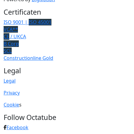
Certificaten
ISO 9001 |
ISO 45001
VCA**
CE
/ UKCA
B Corp
SCL
Constructionline Gold
Legal
Legal
Privacy
Cookie
s
Follow Octatube
Facebook