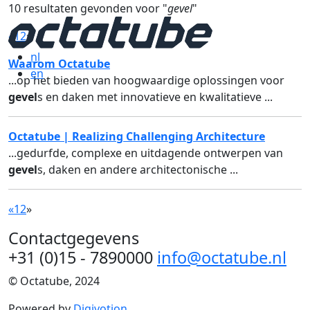
10 resultaten gevonden voor "
gevel
"
«
1
2
»
nl
Waarom Octatube
en
...op het bieden van hoogwaardige oplossingen voor
gevel
s en daken met innovatieve en kwalitatieve ...
Octatube | Realizing Challenging Architecture
...gedurfde, complexe en uitdagende ontwerpen van
gevel
s, daken en andere architectonische ...
«
1
2
»
Contactgegevens
+31 (0)15 - 7890000
info@octatube.nl
© Octatube, 2024
Powered by
Digivotion