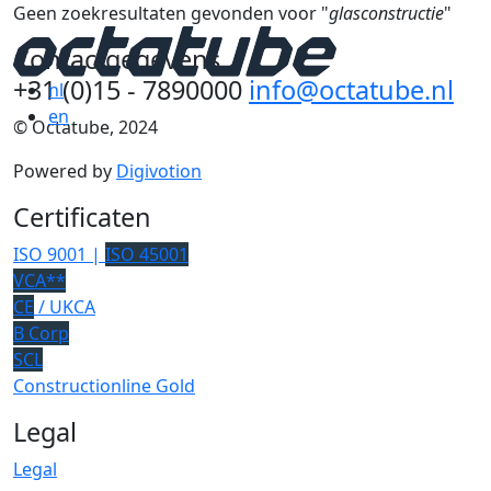
Geen zoekresultaten gevonden voor "
glasconstructie
"
Contactgegevens
+31 (0)15 - 7890000
info@octatube.nl
nl
en
© Octatube, 2024
Powered by
Digivotion
Certificaten
ISO 9001 |
ISO 45001
VCA**
CE
/ UKCA
B Corp
SCL
Constructionline Gold
Legal
Legal