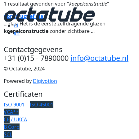
1 resultaat gevonden voor "
koepelconstructie
"
Constructief glas
...glas. Het is de eerste zelfdragende glazen
nl
koepelconstructie
zonder zichtbare ...
en
Contactgegevens
+31 (0)15 - 7890000
info@octatube.nl
© Octatube, 2024
Powered by
Digivotion
Certificaten
ISO 9001 |
ISO 45001
VCA**
CE
/ UKCA
B Corp
SCL