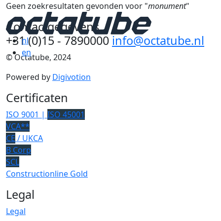
Geen zoekresultaten gevonden voor "
monument
"
Contactgegevens
+31 (0)15 - 7890000
info@octatube.nl
nl
en
© Octatube, 2024
Powered by
Digivotion
Certificaten
ISO 9001 |
ISO 45001
VCA**
CE
/ UKCA
B Corp
SCL
Constructionline Gold
Legal
Legal