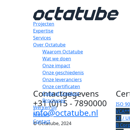
Projecten
Expertise
Services
Over Octatube
Waarom Octatube
Wat we doen
Onze impact
Onze geschiedenis
Onze leveranciers
Onze certificaten
Contactgegevens
Cer
Code of Conduct
Brochures
+31 (0)15 - 7890000
ISO 9
Werken bij
info@octatube.nl
VCA**
Nieuws
CE
/ U
Contact
© Octatube, 2024
B Cor