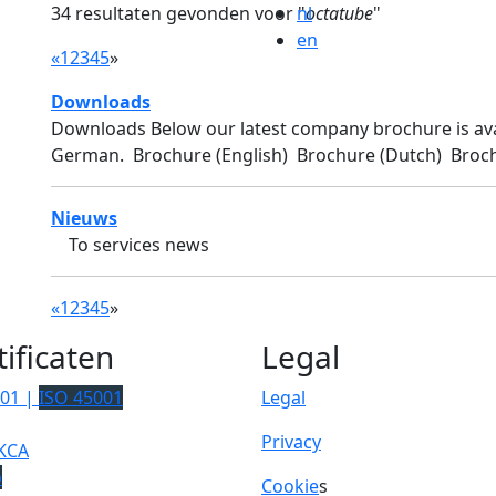
34 resultaten gevonden voor "
nl
octatube
"
en
«
1
2
3
4
5
»
Downloads
Downloads Below our latest company brochure is avai
German. Brochure (English) Brochure (Dutch) Broch
Nieuws
To services news
«
1
2
3
4
5
»
tificaten
Legal
001 |
ISO 45001
Legal
Privacy
KCA
p
Cookie
s