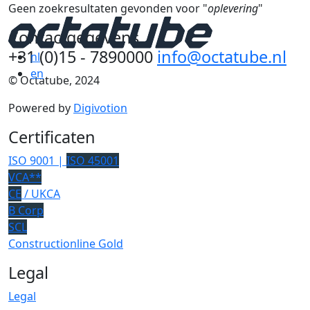
Geen zoekresultaten gevonden voor "
oplevering
"
Contactgegevens
+31 (0)15 - 7890000
info@octatube.nl
nl
en
© Octatube, 2024
Powered by
Digivotion
Certificaten
ISO 9001 |
ISO 45001
VCA**
CE
/ UKCA
B Corp
SCL
Constructionline Gold
Legal
Legal