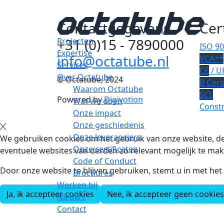
Contactgegevens
Cer
+31 (0)15 - 7890000
Projecten
ISO 9
Expertise
info@octatube.nl
VCA**
Services
CE
/ U
Over Octatube
© Octatube, 2024
B Cor
Waarom Octatube
SCL
Powered by
Digivotion
Wat we doen
Constr
Onze impact
Onze geschiedenis
Onze leveranciers
We gebruiken cookies om het gebruik van onze website, de
Onze certificaten
eventuele websites van derden zo relevant mogelijk te mak
Code of Conduct
Door onze website te blijven gebruiken, stemt u in met he
Brochures
Werken bij
Ja, ik accepteer cookies
Nee, ik accepteer geen cookies
Nieuws
Contact