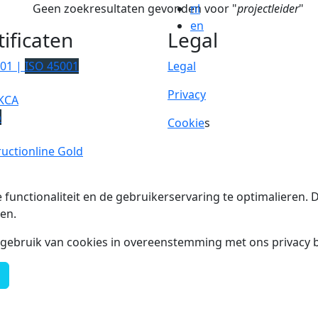
Geen zoekresultaten gevonden voor "
nl
projectleider
"
en
tificaten
Legal
001 |
ISO 45001
Legal
Privacy
KCA
p
Cookie
s
uctionline Gold
 functionaliteit en de gebruikerservaring te optimalieren
en.
t gebruik van cookies in overeenstemming met ons privacy b