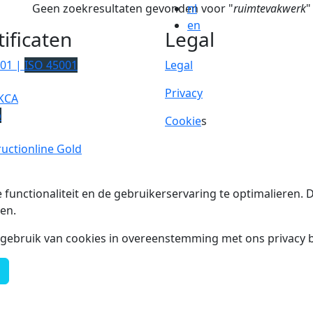
Geen zoekresultaten gevonden voor "
nl
ruimtevakwerk
"
en
tificaten
Legal
001 |
ISO 45001
Legal
Privacy
KCA
p
Cookie
s
uctionline Gold
 functionaliteit en de gebruikerservaring te optimalieren
en.
t gebruik van cookies in overeenstemming met ons privacy b