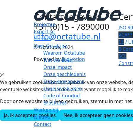
Contactgegevens
Cer
+31 (0)15 - 7890000
Projecten
ISO 9
Expertise
info@octatube.nl
VCA**
Services
CE
/ U
Over Octatube
© Octatube, 2024
B Cor
Waarom Octatube
SCL
Powered by
Digivotion
Wat we doen
Constr
Onze impact
Onze geschiedenis
Onze leveranciers
We gebruiken cookies om het gebruik van onze website, de
Onze certificaten
eventuele websites van derden zo relevant mogelijk te mak
Code of Conduct
Door onze website te blijven gebruiken, stemt u in met he
Brochures
Werken bij
Ja, ik accepteer cookies
Nee, ik accepteer geen cookies
Nieuws
Contact