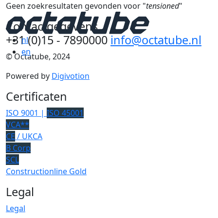
Geen zoekresultaten gevonden voor "
tensioned
"
Contactgegevens
+31 (0)15 - 7890000
info@octatube.nl
nl
en
© Octatube, 2024
Powered by
Digivotion
Certificaten
ISO 9001 |
ISO 45001
VCA**
CE
/ UKCA
B Corp
SCL
Constructionline Gold
Legal
Legal