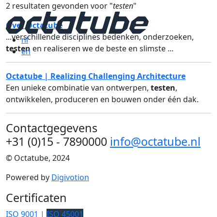
2 resultaten gevonden voor "
testen
"
Over Octatube
...verschillende disciplines bedenken, onderzoeken,
nl
testen
en realiseren we de beste en slimste ...
en
Octatube | Realizing Challenging Architecture
Een unieke combinatie van ontwerpen,
testen
,
ontwikkelen, produceren en bouwen onder één dak.
Contactgegevens
+31 (0)15 - 7890000
info@octatube.nl
© Octatube, 2024
Powered by
Digivotion
Certificaten
ISO 9001 |
ISO 45001