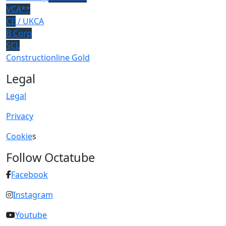
VCA**
CE
/ UKCA
B Corp
SCL
Constructionline Gold
Legal
Legal
Privacy
Cookie
s
Follow Octatube
Facebook
Instagram
Youtube