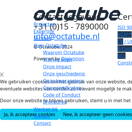
Contactgegevens
Cer
+31 (0)15 - 7890000
Projecten
ISO 9
Expertise
info@octatube.nl
VCA**
Services
CE
/ U
Over Octatube
© Octatube, 2024
B Cor
Waarom Octatube
SCL
Powered by
Digivotion
Wat we doen
Constr
Onze impact
Onze geschiedenis
Onze leveranciers
We gebruiken cookies om het gebruik van onze website, de
Onze certificaten
eventuele websites van derden zo relevant mogelijk te mak
Code of Conduct
Door onze website te blijven gebruiken, stemt u in met he
Brochures
Werken bij
Ja, ik accepteer cookies
Nee, ik accepteer geen cookies
Nieuws
Contact