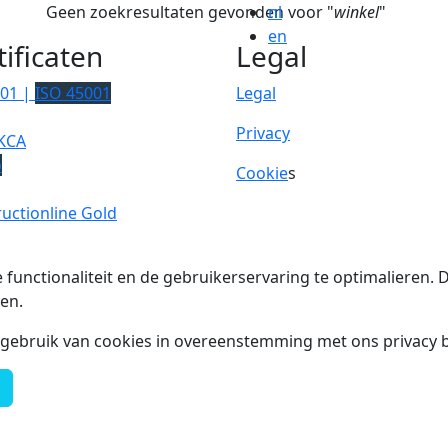
Geen zoekresultaten gevonden voor "
nl
winkel
"
en
tificaten
Legal
001 |
ISO 45001
Legal
Privacy
KCA
p
Cookie
s
uctionline Gold
 functionaliteit en de gebruikerservaring te optimalieren
en.
t gebruik van cookies in overeenstemming met ons privacy b