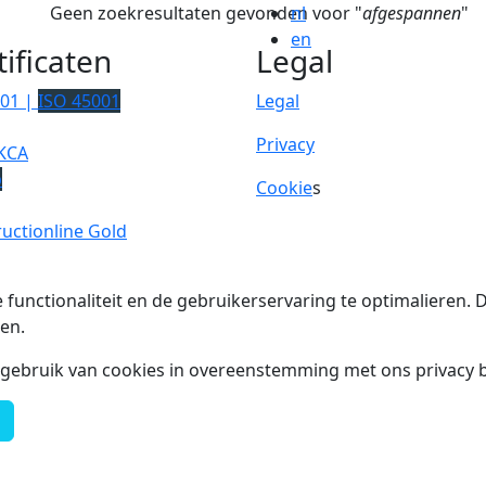
Geen zoekresultaten gevonden voor "
nl
afgespannen
"
en
tificaten
Legal
001 |
ISO 45001
Legal
Privacy
KCA
p
Cookie
s
uctionline Gold
 functionaliteit en de gebruikerservaring te optimalieren
en.
t gebruik van cookies in overeenstemming met ons privacy b