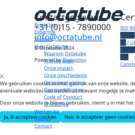
Contactgegevens
Cer
+31 (0)15 - 7890000
Projecten
ISO 9
Expertise
info@octatube.nl
VCA**
Services
CE
/ U
Over Octatube
© Octatube, 2024
B Cor
Waarom Octatube
SCL
Powered by
Digivotion
Wat we doen
Constr
Onze impact
Onze geschiedenis
Onze leveranciers
We gebruiken cookies om het gebruik van onze website, de
Onze certificaten
eventuele websites van derden zo relevant mogelijk te mak
Code of Conduct
Door onze website te blijven gebruiken, stemt u in met he
Brochures
Werken bij
Ja, ik accepteer cookies
Nee, ik accepteer geen cookies
Nieuws
Contact