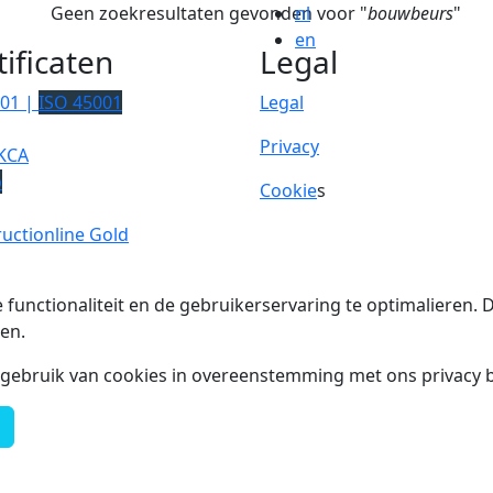
Geen zoekresultaten gevonden voor "
nl
bouwbeurs
"
en
tificaten
Legal
001 |
ISO 45001
Legal
Privacy
KCA
p
Cookie
s
uctionline Gold
 functionaliteit en de gebruikerservaring te optimalieren
en.
t gebruik van cookies in overeenstemming met ons privacy b