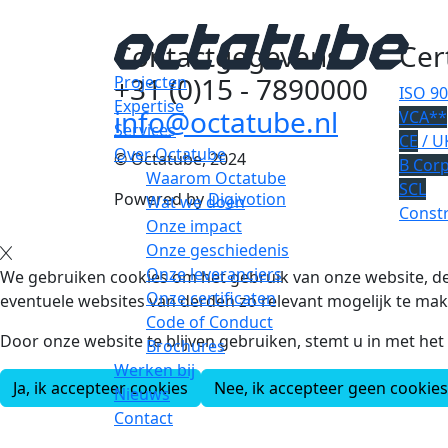
Contactgegevens
Cer
+31 (0)15 - 7890000
Projecten
ISO 9
Expertise
info@octatube.nl
VCA**
Services
CE
/ U
Over Octatube
© Octatube, 2024
B Cor
Waarom Octatube
SCL
Powered by
Digivotion
Wat we doen
Constr
Onze impact
Onze geschiedenis
Onze leveranciers
We gebruiken cookies om het gebruik van onze website, de
Onze certificaten
eventuele websites van derden zo relevant mogelijk te mak
Code of Conduct
Door onze website te blijven gebruiken, stemt u in met he
Brochures
Werken bij
Ja, ik accepteer cookies
Nee, ik accepteer geen cookies
Nieuws
Contact