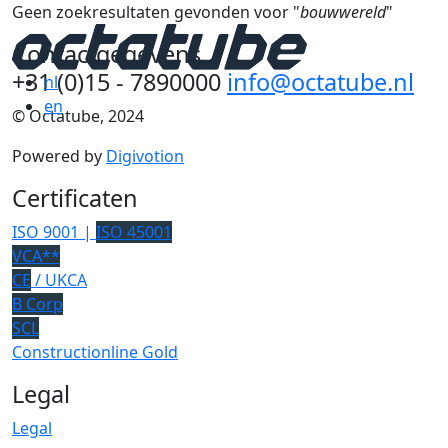
Geen zoekresultaten gevonden voor "
bouwwereld
"
Contactgegevens
+31 (0)15 - 7890000
info@octatube.nl
nl
en
© Octatube, 2024
Powered by
Digivotion
Certificaten
ISO 9001 |
ISO 45001
VCA**
CE
/ UKCA
B Corp
SCL
Constructionline Gold
Legal
Legal