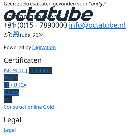
Geen zoekresultaten gevonden voor "
bridge
"
Contactgegevens
+31 (0)15 - 7890000
info@octatube.nl
nl
en
© Octatube, 2024
Powered by
Digivotion
Certificaten
ISO 9001 |
ISO 45001
VCA**
CE
/ UKCA
B Corp
SCL
Constructionline Gold
Legal
Legal