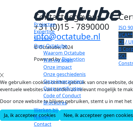
Contactgegevens
Cer
+31 (0)15 - 7890000
Projecten
ISO 9
Expertise
info@octatube.nl
VCA**
Services
CE
/ U
Over Octatube
© Octatube, 2024
B Cor
Waarom Octatube
SCL
Powered by
Digivotion
Wat we doen
Constr
Onze impact
Onze geschiedenis
Onze leveranciers
We gebruiken cookies om het gebruik van onze website, de
Onze certificaten
eventuele websites van derden zo relevant mogelijk te mak
Code of Conduct
Door onze website te blijven gebruiken, stemt u in met he
Brochures
Werken bij
Ja, ik accepteer cookies
Nee, ik accepteer geen cookies
Nieuws
Contact