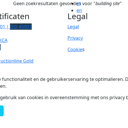
Geen zoekresultaten gevonden voor "
nl
building site
"
en
tificaten
Legal
001 |
ISO 45001
Legal
Privacy
KCA
p
Cookie
s
uctionline Gold
 functionaliteit en de gebruikerservaring te optimalieren
en.
t gebruik van cookies in overeenstemming met ons privacy b