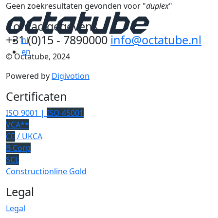
Geen zoekresultaten gevonden voor "
duplex
"
Contactgegevens
+31 (0)15 - 7890000
info@octatube.nl
nl
en
© Octatube, 2024
Powered by
Digivotion
Certificaten
ISO 9001 |
ISO 45001
VCA**
CE
/ UKCA
B Corp
SCL
Constructionline Gold
Legal
Legal