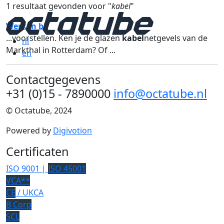
1 resultaat gevonden voor "
kabel
"
Werken bij
...voorstellen. Ken je de glazen
kabel
netgevels van de
nl
Markthal in Rotterdam? Of ...
en
Contactgegevens
+31 (0)15 - 7890000
info@octatube.nl
© Octatube, 2024
Powered by
Digivotion
Certificaten
ISO 9001 |
ISO 45001
VCA**
CE
/ UKCA
B Corp
SCL