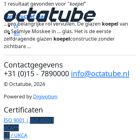
1 resultaat gevonden voor "
koepel
"
Constructief glas
...een belangrijke rol vervullen. De glazen
koepel
van
nl
de Selimiye Moskee in ... glas. Het is de eerste
en
zelfdragende glazen
koepel
constructie zonder
zichtbare ...
Contactgegevens
+31 (0)15 - 7890000
info@octatube.nl
© Octatube, 2024
Powered by
Digivotion
Certificaten
ISO 9001 |
ISO 45001
VCA**
CE
/ UKCA