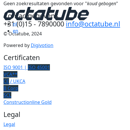
Geen zoekresultaten gevonden voor "
koud gebogen
"
Contactgegevens
+31 (0)15 - 7890000
info@octatube.nl
nl
en
© Octatube, 2024
Powered by
Digivotion
Certificaten
ISO 9001 |
ISO 45001
VCA**
CE
/ UKCA
B Corp
SCL
Constructionline Gold
Legal
Legal