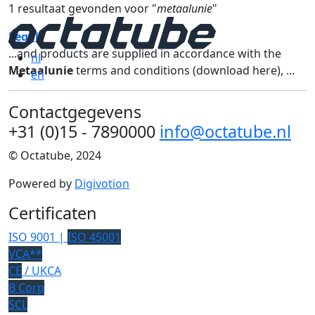
1 resultaat gevonden voor "
metaalunie
"
Legal
...and products are supplied in accordance with the
nl
Metaalunie
terms and conditions (download here), ...
en
Contactgegevens
+31 (0)15 - 7890000
info@octatube.nl
© Octatube, 2024
Powered by
Digivotion
Certificaten
ISO 9001 |
ISO 45001
VCA**
CE
/ UKCA
B Corp
SCL