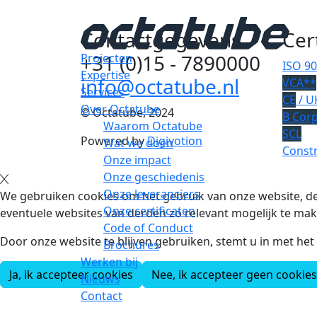
Contactgegevens
Cer
+31 (0)15 - 7890000
Projecten
ISO 9
Expertise
info@octatube.nl
VCA**
Services
CE
/ U
Over Octatube
© Octatube, 2024
B Cor
Waarom Octatube
SCL
Powered by
Digivotion
Wat we doen
Constr
Onze impact
Onze geschiedenis
Onze leveranciers
We gebruiken cookies om het gebruik van onze website, de
Onze certificaten
eventuele websites van derden zo relevant mogelijk te mak
Code of Conduct
Door onze website te blijven gebruiken, stemt u in met he
Brochures
Werken bij
Ja, ik accepteer cookies
Nee, ik accepteer geen cookies
Nieuws
Contact