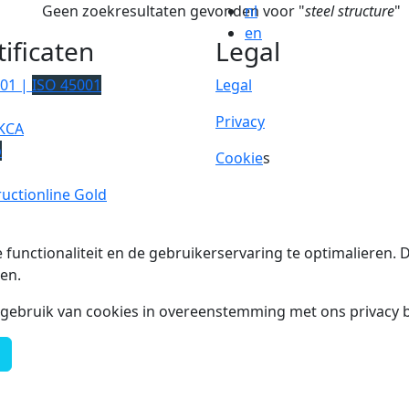
Geen zoekresultaten gevonden voor "
nl
steel structure
"
en
tificaten
Legal
001 |
ISO 45001
Legal
Privacy
KCA
p
Cookie
s
uctionline Gold
 functionaliteit en de gebruikerservaring te optimalieren
en.
t gebruik van cookies in overeenstemming met ons privacy b