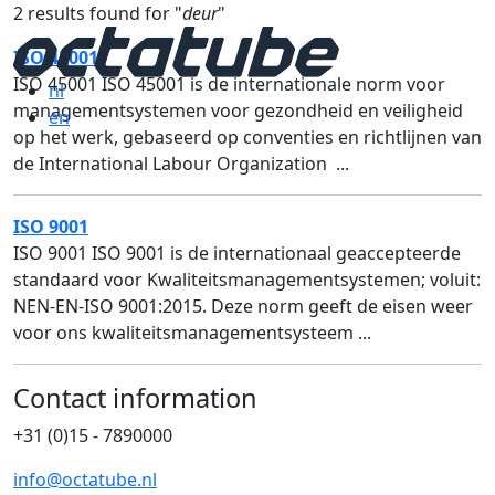
2 results found for "
deur
"
ISO 45001
ISO 45001 ISO 45001 is de internationale norm voor
nl
managementsystemen voor gezondheid en veiligheid
en
op het werk, gebaseerd op conventies en richtlijnen van
de International Labour Organization ...
ISO 9001
ISO 9001 ISO 9001 is de internationaal geaccepteerde
standaard voor Kwaliteitsmanagementsystemen; voluit:
NEN-EN-ISO 9001:2015. Deze norm geeft de eisen weer
voor ons kwaliteitsmanagementsysteem ...
Contact information
+31 (0)15 - 7890000
info@octatube.nl