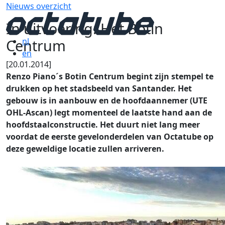
Nieuws overzicht
In uitvoering: Het Botin
Centrum
nl
en
[20.01.2014]
Renzo Piano´s Botin Centrum begint zijn stempel te
drukken op het stadsbeeld van Santander. Het
gebouw is in aanbouw en de hoofdaannemer (UTE
OHL-Ascan) legt momenteel de laatste hand aan de
hoofdstaalconstructie. Het duurt niet lang meer
voordat de eerste gevelonderdelen van Octatube op
deze geweldige locatie zullen arriveren.