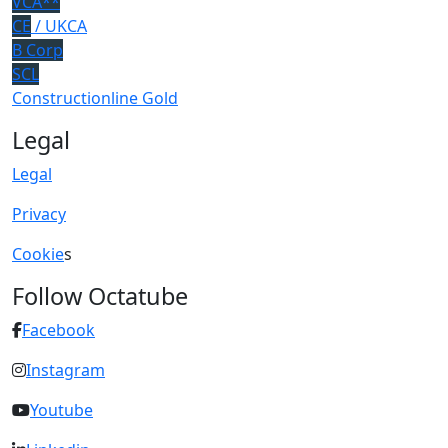
VCA**
CE
/ UKCA
B Corp
SCL
Constructionline Gold
Legal
Legal
Privacy
Cookie
s
Follow Octatube
Facebook
Instagram
Youtube