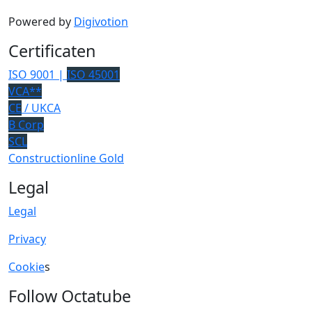
Powered by
Digivotion
Certificaten
ISO 9001 |
ISO 45001
VCA**
CE
/ UKCA
B Corp
SCL
Constructionline Gold
Legal
Legal
Privacy
Cookie
s
Follow Octatube