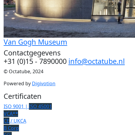
Van Gogh Museum
Contactgegevens
+31 (0)15 - 7890000
info@octatube.nl
© Octatube, 2024
Powered by
Digivotion
Certificaten
ISO 9001 |
ISO 45001
VCA**
CE
/ UKCA
B Corp