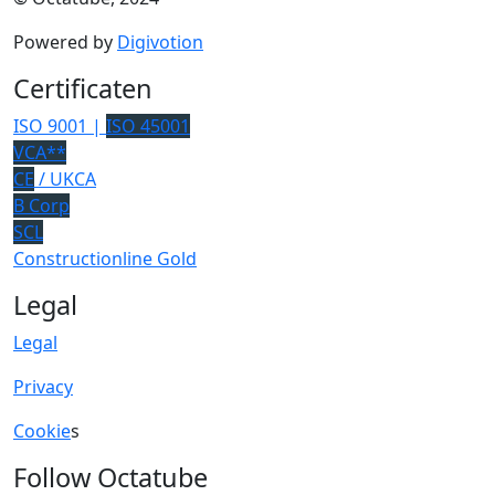
Powered by
Digivotion
Certificaten
ISO 9001 |
ISO 45001
VCA**
CE
/ UKCA
B Corp
SCL
Constructionline Gold
Legal
Legal
Privacy
Cookie
s
Follow Octatube