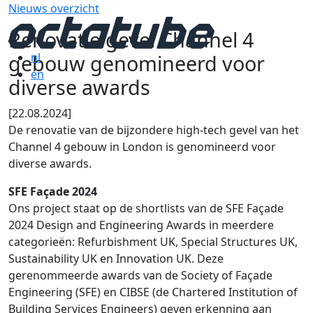
Nieuws overzicht
Renovatie gevel Channel 4
gebouw genomineerd voor
nl
en
diverse awards
[22.08.2024]
De renovatie van de bijzondere high-tech gevel van het
Channel 4 gebouw in London is genomineerd voor
diverse awards.
SFE Façade 2024
Ons project staat op de shortlists van de SFE Façade
2024 Design and Engineering Awards in meerdere
categorieën: Refurbishment UK, Special Structures UK,
Sustainability UK en Innovation UK. Deze
gerenommeerde awards van de Society of Façade
Engineering (SFE) en CIBSE (de Chartered Institution of
Building Services Engineers) geven erkenning aan