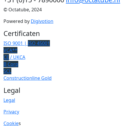
© Octatube, 2024
Powered by
Digivotion
Certificaten
ISO 9001 |
ISO 45001
VCA**
CE
/ UKCA
B Corp
SCL
Constructionline Gold
Legal
Legal
Privacy
Cookie
s