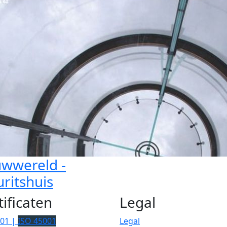
wwereld -
ritshuis
tificaten
Legal
001 |
ISO 45001
Legal