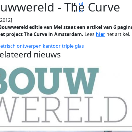
uwwereld - The Curve
nl
en
.2012]
Bouwwereld editie van Mei staat een artikel van 6 pagin
het project The Curve in Amsterdam.
Lees
hier
het artikel.
etrisch ontwerpen
kantoor
triple glas
elateerd nieuws