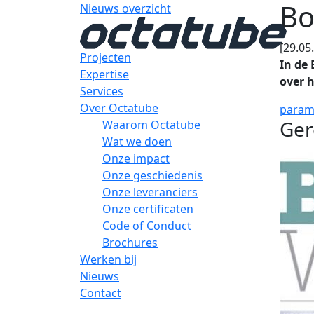
Bo
Nieuws overzicht
[29.05
Projecten
In de 
Expertise
over 
Services
Over Octatube
param
Ger
Waarom Octatube
Wat we doen
Onze impact
Onze geschiedenis
Onze leveranciers
Onze certificaten
Code of Conduct
Brochures
Werken bij
Nieuws
Contact