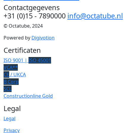
Contactgegevens
+31 (0)15 - 7890000
info@octatube.nl
© Octatube, 2024
Powered by
Digivotion
Certificaten
ISO 9001 |
ISO 45001
VCA**
CE
/ UKCA
B Corp
SCL
Constructionline Gold
Legal
Legal
Privacy