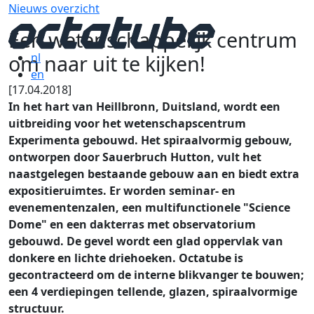
Nieuws overzicht
Een wetenschappelijk centrum
om naar uit te kijken!
nl
en
[17.04.2018]
In het hart van Heillbronn, Duitsland, wordt een
uitbreiding voor het wetenschapscentrum
Experimenta gebouwd. Het spiraalvormig gebouw,
ontworpen door Sauerbruch Hutton, vult het
naastgelegen bestaande gebouw aan en biedt extra
expositieruimtes. Er worden seminar- en
evenementenzalen, een multifunctionele "Science
Dome" en een dakterras met observatorium
gebouwd. De gevel wordt een glad oppervlak van
donkere en lichte driehoeken. Octatube is
gecontracteerd om de interne blikvanger te bouwen;
een 4 verdiepingen tellende, glazen, spiraalvormige
structuur.