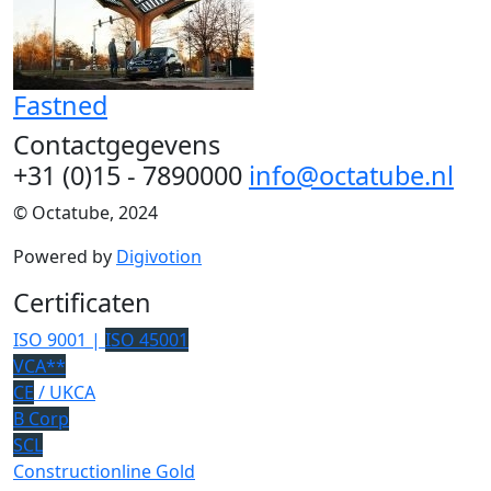
Fastned
Contactgegevens
+31 (0)15 - 7890000
info@octatube.nl
© Octatube, 2024
Powered by
Digivotion
Certificaten
ISO 9001 |
ISO 45001
VCA**
CE
/ UKCA
B Corp
SCL
Constructionline Gold