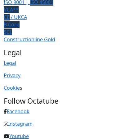
ISO 9001 |
ISO 45001
VCA**
CE
/ UKCA
B Corp
SCL
Constructionline Gold
Legal
Legal
Privacy
Cookie
s
Follow Octatube
Facebook
Instagram
Youtube