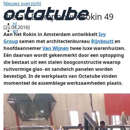
Nieuws overzicht
Prefab Dakopbouw Rokin 49
nl
[22.04.2016]
en
Aan het Rokin in Amsterdam ontwikkelt
Ivy
Group
samen met architectenbureau
Rijnboutt
en
hoofdaannemer
Van Wijnen
twee luxe warenhuizen.
Eén daarvan wordt gekenmerkt door een optopping
die bestaat uit een stalen boogconstructie waarop
ruitvormige glas- en sandwich panelen worden
bevestigd. In de werkplaats van Octatube vinden
momenteel de assemblage werkzaamheden plaats.