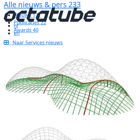
Alle nieuws & pers
233
Nieuws
171
Publicaties
22
nl
Awards
40
en
Naar Services nieuws