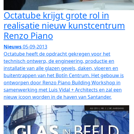
Octatube krijgt grote rol in
realisatie nieuw kunstcentrum
Renzo Piano
Nieuws
05-09-2013
Octatube heeft de opdracht gekregen voor het
technisch ontwerp, de engineering, productie en
installatie van alle glazen gevels, daken, vloeren en
buitentrappen van het Botín Centrum. Het gebouw is
ontworpen door Renzo Piano Building Workshop in
samenwerking met Luis Vidal + Architects en zal een
nieuw icoon worden in de haven van Santander.