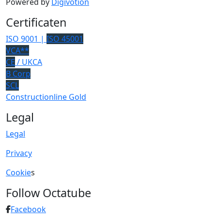
Powered by
Digivotion
Certificaten
ISO 9001 |
ISO 45001
VCA**
CE
/ UKCA
B Corp
SCL
Constructionline Gold
Legal
Legal
Privacy
Cookie
s
Follow Octatube
Facebook