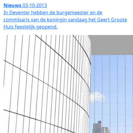
Nieuws
03-10-2013
In Deventer hebben de burgemeester en de
commisaris van de koningin vandaag het Geert Groote
Huis feestelijk geopend.