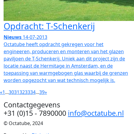
Opdracht: T-Schenkerij
Nieuws
14-07-2013
Octatube heeft opdracht gekregen voor het
engineeren, produceren en monteren van het glazen
paviljoen de T-Schenkerij. Uniek aan dit project zijn de
locatie naast de Hermitage in Amsterdam, en de
toepassing van warmgebogen glas waarbij de grenzen
worden opgezocht van wat technisch mogelijk is.
«
1
...
30
31
32
33
34
...
39
»
Contactgegevens
+31 (0)15 - 7890000
info@octatube.nl
© Octatube, 2024