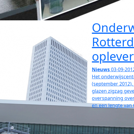
Onderw
Rotter
oplever
Nieuws
03-09-201
Het onderwijscent
(september 2012). 
glazen zigzag geve
overspanning ove
en een lengte van 