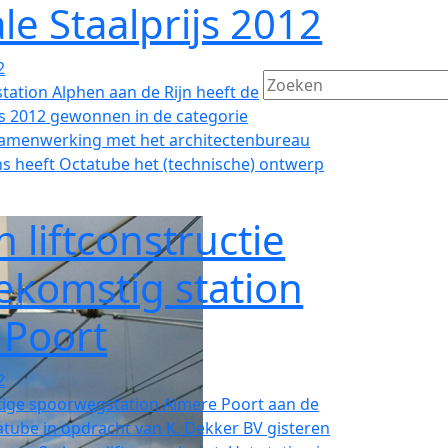
le Staalprijs 2012
2
 station Alphen aan de Rijn heeft de
js 2012 gewonnen in de categorie
n samenwerking met het architectenbureau
 heeft Octatube het (technische) ontwerp
n liftconstructie
ekomstig station
 Poort
2
ige spoorwegstation Almere Poort aan de
tatube in opdracht van K. Dekker BV gisteren