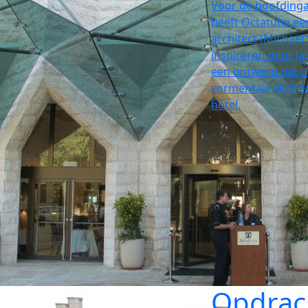
Voor de hoofdingan
heeft Octatube een
architect (Michael 
inspireren door Ja
een ontwerp dat u
vormentaal sluit o
hotel.
Opdrac