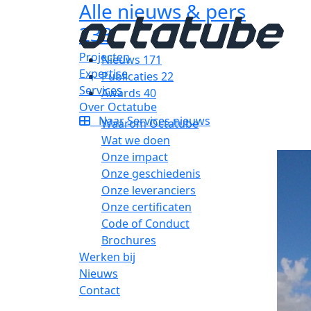
Alle nieuws & pers
233
Projecten
Nieuws
171
Expertise
Publicaties
22
Services
Awards
40
Over Octatube
Naar Services nieuws
Waarom Octatube
Wat we doen
Onze impact
Onze geschiedenis
Onze leveranciers
Onze certificaten
Code of Conduct
Brochures
Werken bij
Nieuws
Contact