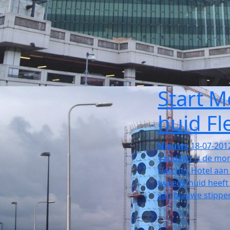
Start 
huid Fl
Nieuws
18-07-201
Vandaag is de mon
Fletcher Hotel aan
tweede huid heeft
van blauwe stippe