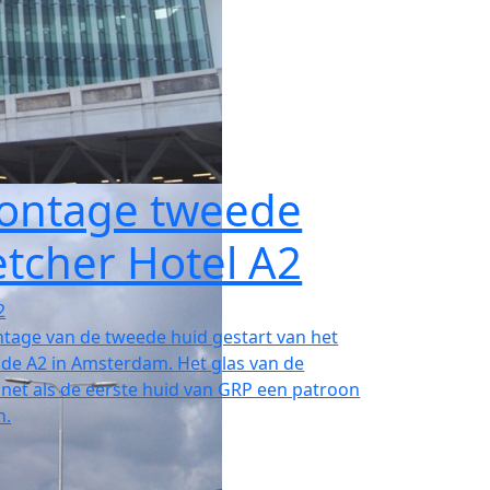
Montage tweede
etcher Hotel A2
2
tage van de tweede huid gestart van het
 de A2 in Amsterdam. Het glas van de
 net als de eerste huid van GRP een patroon
n.