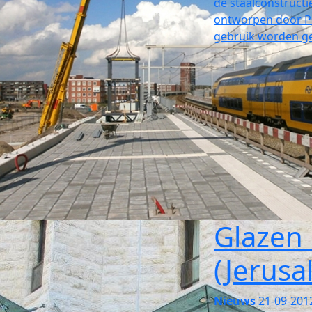
de staalconstructie
ontworpen door Pro
gebruik worden 
Glazen 
(Jerusa
Nieuws
21-09-201