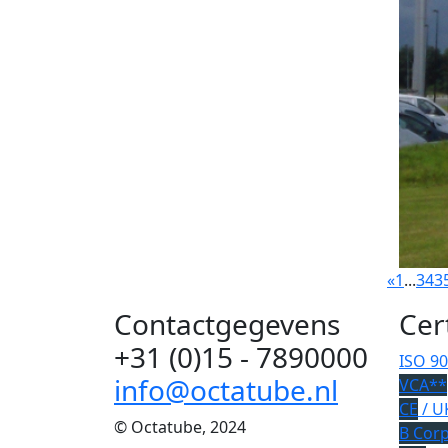
«
1
...
34
3
Contactgegevens
Cer
+31 (0)15 - 7890000
ISO 9
info@octatube.nl
VCA**
CE
/ U
© Octatube, 2024
B Cor