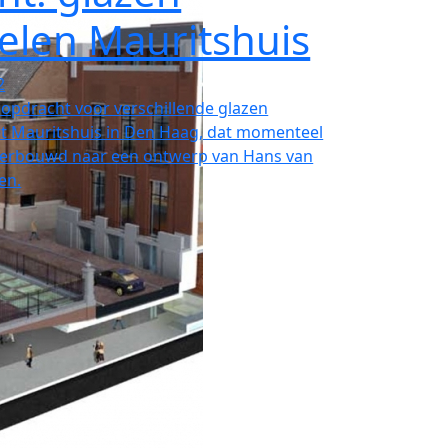
elen Mauritshuis
2
 opdracht voor verschillende glazen
t Mauritshuis in Den Haag, dat momenteel
verbouwd naar een ontwerp van Hans van
en.