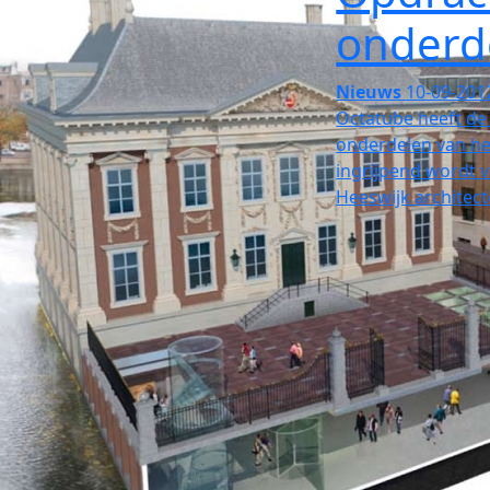
onderd
Nieuws
10-09-201
Octatube heeft de
onderdelen van he
ingrijpend wordt 
Heeswijk architect