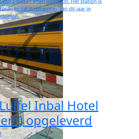
 van 2 glazen liften geplaatst. Het station is
rail en zal in december van dit jaar in
genomen.
Luifel Inbal Hotel
lem) opgeleverd
2