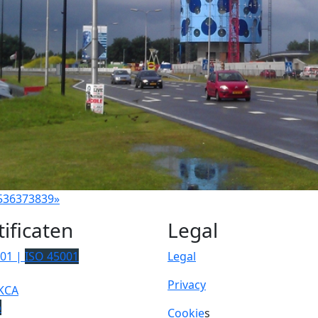
5
36
37
38
39
»
tificaten
Legal
001 |
ISO 45001
Legal
Privacy
KCA
p
Cookie
s