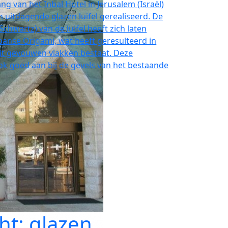
g van het Inbal Hotel in Jerusalem (Israël)
 uitdagende glazen luifel gerealiseerd. De
Schwartz) van de luifel heeft zich laten
panse Origami, wat heeft geresulteerd in
it gevouwen vlakken bestaat. Deze
ok goed aan bij de gevels van het bestaande
ht: glazen