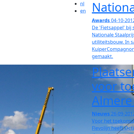
Nationa
nl
en
Awards
04-10-201
De 'Fietsappel' bij
Nationale Staalpri
utiliteitsbouw. I
KuiperCompagnons
gemaakt.
Plaatse
voor to
Almere
Nieuws
26-09-201
Voor het toekomst
Flevolijn heeft Oc