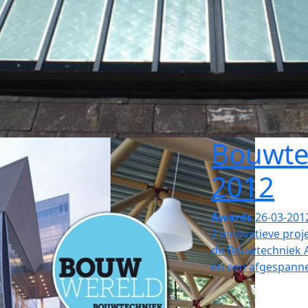
Bouwte
2012
Awards
26-03-201
2 innovatieve pro
de Bouwtechniek 
en een afgespanne