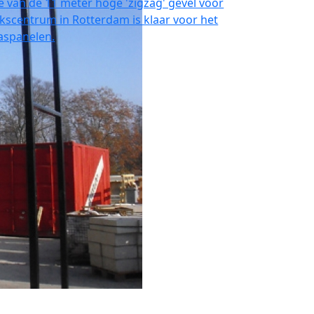
e van de 11 meter hoge 'zigzag' gevel voor
scentrum in Rotterdam is klaar voor het
laspanelen.