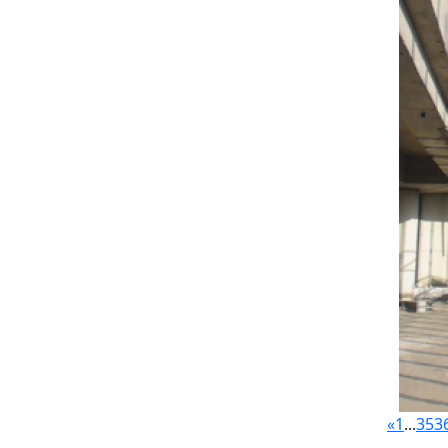
«
1
...
35
3