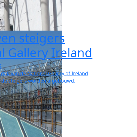
en steigers
l Gallery Ireland
2
dak van de National Gallery of Ireland
nu de steigers worden afgebouwd.