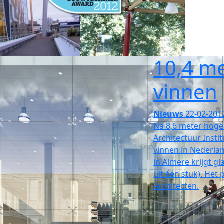
10,4 me
vinnen
Nieuws
22-02-201
Na 8,6 meter hoge
Architectuur Insti
vinnen in Nederl
in Almere krijgt g
uit één stuk). Het
Architecten.