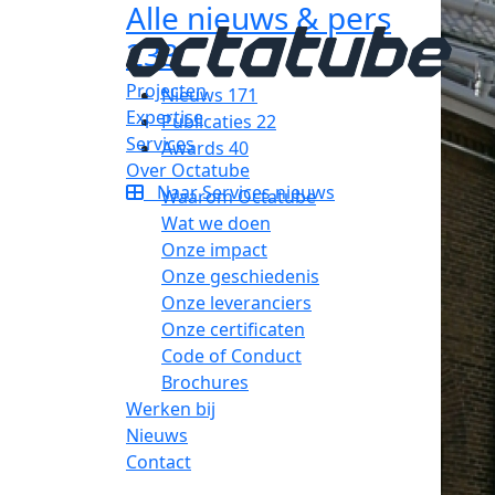
Alle nieuws & pers
233
Projecten
Nieuws
171
Expertise
Publicaties
22
Services
Awards
40
Over Octatube
Naar Services nieuws
Waarom Octatube
Wat we doen
Onze impact
Onze geschiedenis
Onze leveranciers
Onze certificaten
Code of Conduct
Brochures
Werken bij
Nieuws
Contact