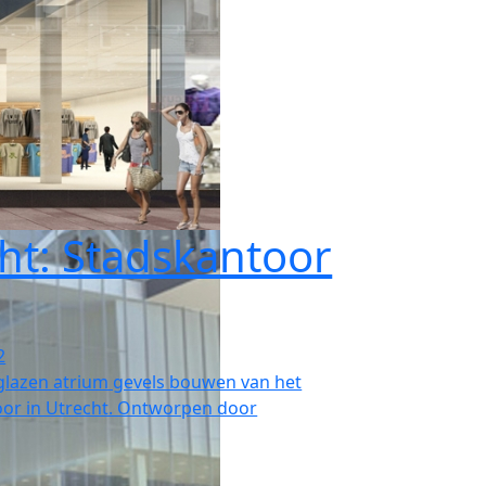
ht: Stadskantoor
2
glazen atrium gevels bouwen van het
or in Utrecht. Ontworpen door