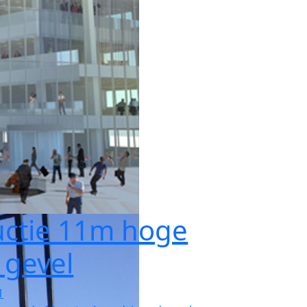
uctie 11m hoge
' gevel
1