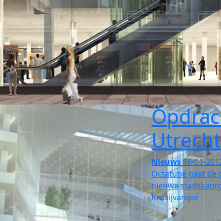
Opdrac
Utrecht
Nieuws
16-01-201
Octatube gaat de 
nieuwe stadskanto
Kraaijvanger