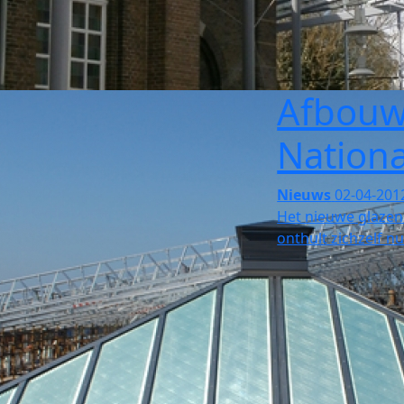
Afbouw
Nationa
Nieuws
02-04-201
Het nieuwe glazen 
onthult zichzelf 