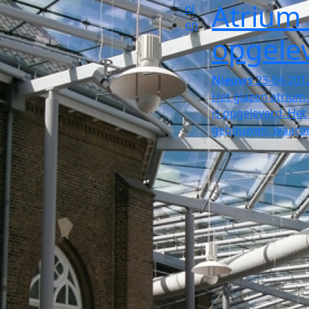
Atrium
nl
en
opgele
Nieuws
23-04-201
Het glazen atrium
is opgeleverd. Het 
gebouwen, waaron