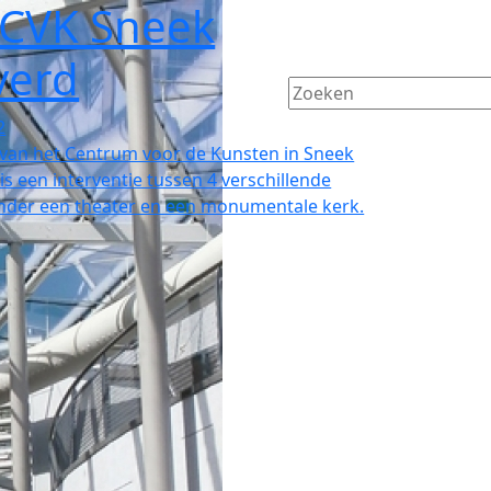
 CVK Sneek
verd
2
 van het Centrum voor de Kunsten in Sneek
is een interventie tussen 4 verschillende
der een theater en een monumentale kerk.