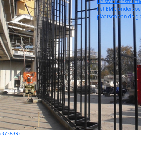
De staalconstructi
het EMC onderzoek
plaatsen van de g
6
37
38
39
»