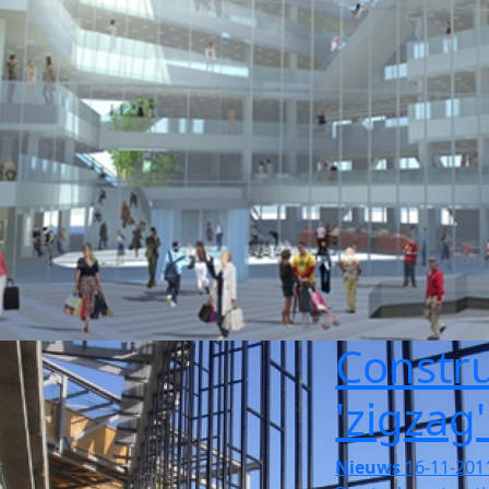
Constr
'zigzag
Nieuws
16-11-201