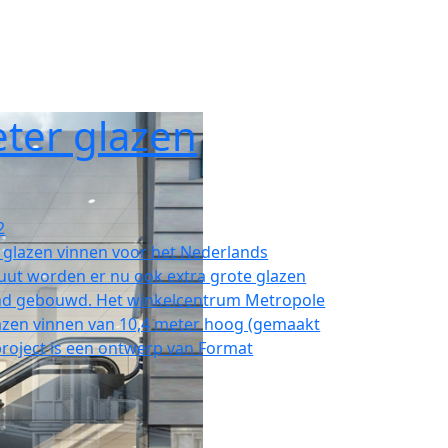
ter glazen
2
 glazen vinnen voor het Nederlands
tuut worden er nu ook extra grote glazen
and gebouwd. Het winkelcentrum Metropole
lazen vinnen van 10,4 meter hoog (gemaakt
 project is een ontwerp van Format