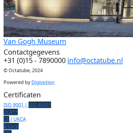
Van Gogh Museum
Contactgegevens
+31 (0)15 - 7890000
info@octatube.nl
© Octatube, 2024
Powered by
Digivotion
Certificaten
ISO 9001 |
ISO 45001
VCA**
CE
/ UKCA
B Corp