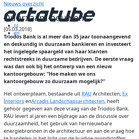
Nieuws overzicht
Duurzaam bouwen
nl
[05.03.2018]
en
Triodos Bank is al meer dan 35 jaar toonaangevend
en deskundig in duurzaam bankieren en investeert
het ingelegde spaargeld van haar klanten
rechtstreeks in duurzame bedrijven. De eerste vraag
was dan ook bij het ontwerp van een nieuw
kantoorgebouw: “Hoe maken we ons
kantoorgebouw zo duurzaam mogelijk?”
Het ontwerpteam, bestaande uit
RAU
Architecten,
Ex
Interiors
en
Arcadis Landschapsarchitecten
, heeft
gehoor gegeven aan deze vraag van de Triodos Bank.
RAU levert al jaren een bijdrage aan de discussie over
duurzaamheid, het gebruik van hernieuwbare
energiebronnen in de architectuur en aan de vraag hoe
te handelen in het licht van de huidige grondstoffen