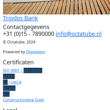
Triodos Bank
Contactgegevens
+31 (0)15 - 7890000
info@octatube.nl
© Octatube, 2024
Powered by
Digivotion
Certificaten
ISO 9001 |
ISO 45001
VCA**
CE
/ UKCA
B Corp
SCL
Constructionline Gold