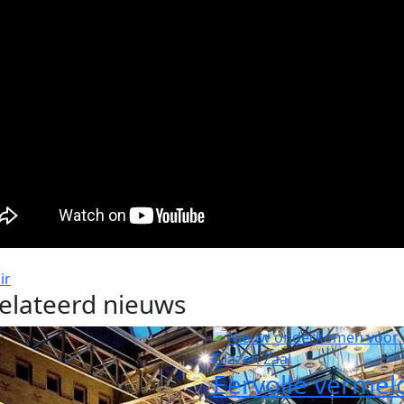
ir
elateerd nieuws
Eervolle vermel