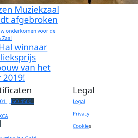
zen Muziekzaal
dt afgebroken
Hal winnaar
lieksprijs
ouw van het
r 2019!
tificaten
Legal
001 |
ISO 45001
Legal
Privacy
KCA
p
Cookie
s