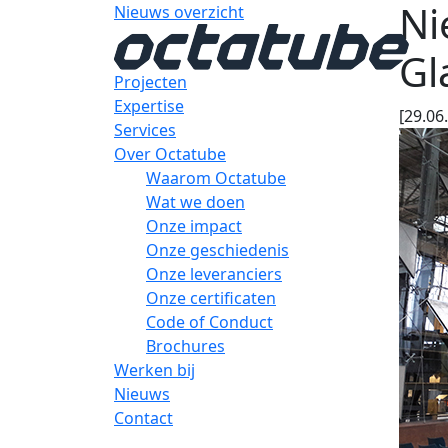
Ni
Nieuws overzicht
Gl
Projecten
Expertise
[29.06
Services
Over Octatube
Waarom Octatube
Wat we doen
Onze impact
Onze geschiedenis
Onze leveranciers
Onze certificaten
Code of Conduct
Brochures
Werken bij
Nieuws
Contact