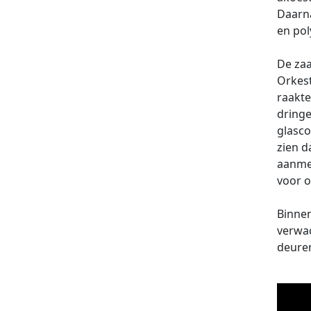
Daarna
en pol
De zaa
Orkest
raakte
dringe
glasco
zien d
aanmel
voor o
Binnen
verwac
deuren