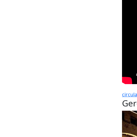
circula
Ger