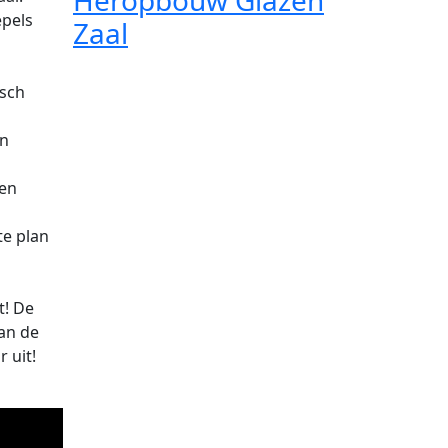
Heropbouw Glazen
epels
Zaal
isch
en
ten
te plan
t! De
dan de
 uit!