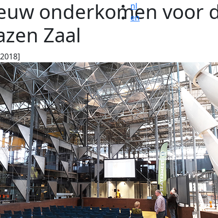
euw onderkomen voor 
nl
en
azen Zaal
.2018]