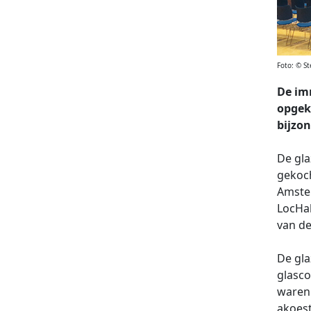
Foto: © S
De im
opgek
bijzon
De gla
gekoch
Amste
LocHa
van de
De gla
glasco
waren 
akoest