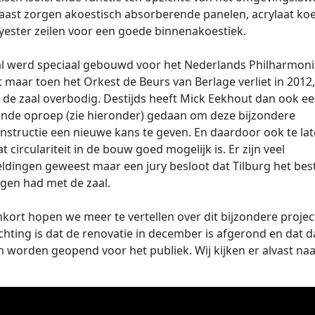
ast zorgen akoestisch absorberende panelen, acrylaat ko
yester zeilen voor een goede binnenakoestiek.
l werd speciaal gebouwd voor het Nederlands Philharmon
 maar toen het Orkest de Beurs van Berlage verliet in 2012,
 de zaal overbodig. Destijds heeft Mick Eekhout dan ook e
nde oproep (zie hieronder) gedaan om deze bijzondere
nstructie een nieuwe kans te geven. En daardoor ook te la
at circulariteit in de bouw goed mogelijk is. Er zijn veel
dingen geweest maar een jury besloot dat Tilburg het bes
gen had met de zaal.
kort hopen we meer te vertellen over dit bijzondere projec
hting is dat de renovatie in december is afgerond en dat 
 worden geopend voor het publiek. Wij kijken er alvast naar