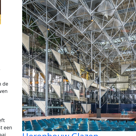
-
n de
wen
eft
st een
ai.