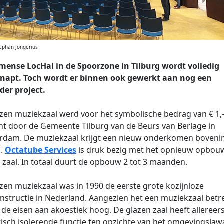
tephan Jongerius
mense LocHal in de Spoorzone in Tilburg wordt volledig
napt. Toch wordt er binnen ook gewerkt aan nog een
der project.
zen muziekzaal werd voor het symbolische bedrag van € 1,
t door de Gemeente Tilburg van de Beurs van Berlage in
rdam. De muziekzaal krijgt een nieuw onderkomen boveni
l.
Octatube Services
is druk bezig met het opnieuw opbou
 zaal. In totaal duurt de opbouw 2 tot 3 maanden.
zen muziekzaal was in 1990 de eerste grote kozijnloze
nstructie in Nederland. Aangezien het een muziekzaal betr
de eisen aan akoestiek hoog. De glazen zaal heeft allereer
isch isolerende functie ten opzichte van het omgevingslawa