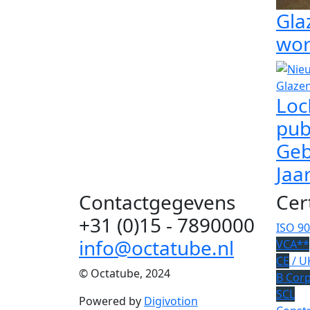
Gla
wor
Loc
pub
Geb
Jaa
Contactgegevens
Cer
+31 (0)15 - 7890000
ISO 9
info@octatube.nl
VCA**
CE
/ U
© Octatube, 2024
B Cor
SCL
Powered by
Digivotion