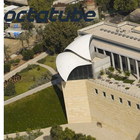
nl
en