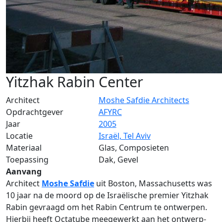
Yitzhak Rabin Center
Architect
Moshe Safdie Architects
Opdrachtgever
AFYRC
Jaar
2005
Locatie
Israël, Tel Aviv
Materiaal
Glas, Composieten
Toepassing
Dak, Gevel
Aanvang
Architect
Moshe Safdie
uit Boston, Massachusetts was
10 jaar na de moord op de Israëlische premier Yitzhak
Rabin gevraagd om het Rabin Centrum te ontwerpen.
Hierbij heeft Octatube meegewerkt aan het ontwerp-