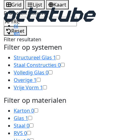
Grid
Lijst
Kaart
Projecten filteren
nl
Reset
en
Filter resultaten
Filter op systemen
Structureel Glas
1
Staal Constructies
0
Volledig Glas
0
Overige
1
Vrije Vorm
1
Filter op materialen
Karton
0
Glas
1
Staal
0
RVS
0