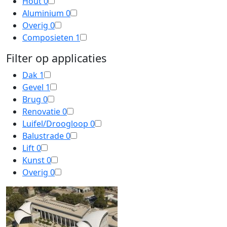
Hout
0
Aluminium
0
Overig
0
Composieten
1
Filter op applicaties
Dak
1
Gevel
1
Brug
0
Renovatie
0
Luifel/Droogloop
0
Balustrade
0
Lift
0
Kunst
0
Overig
0