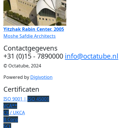
Yitzhak Rabin Center, 2005
Moshe Safdie Architects
Contactgegevens
+31 (0)15 - 7890000
info@octatube.nl
© Octatube, 2024
Powered by
Digivotion
Certificaten
ISO 9001 |
ISO 45001
VCA**
CE
/ UKCA
B Corp
SCL