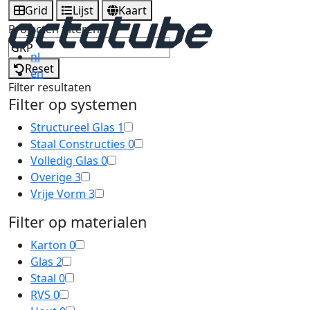
Grid
Lijst
Kaart
Projecten filteren
nl
Reset
en
Filter resultaten
Filter op systemen
Structureel Glas
1
Staal Constructies
0
Volledig Glas
0
Overige
3
Vrije Vorm
3
Filter op materialen
Karton
0
Glas
2
Staal
0
RVS
0