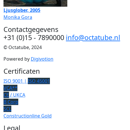
Ljusglober, 2005
Monika Gora
Contactgegevens
+31 (0)15 - 7890000
info@octatube.nl
© Octatube, 2024
Powered by
Digivotion
Certificaten
ISO 9001 |
ISO 45001
VCA**
CE
/ UKCA
B Corp
SCL
Constructionline Gold
Legal