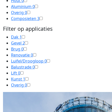
Hout
0
Aluminium
0
Overig
0
Composieten
3
Filter op applicaties
Dak
1
Gevel
2
Brug
0
Renovatie
0
Luifel/Droogloop
0
Balustrade
0
Lift
0
Kunst
1
Overig
0