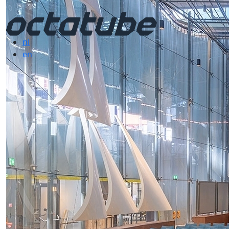
nl
en