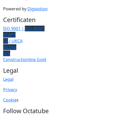
Powered by
Digivotion
Certificaten
ISO 9001 |
ISO 45001
VCA**
CE
/ UKCA
B Corp
SCL
Constructionline Gold
Legal
Legal
Privacy
Cookie
s
Follow Octatube