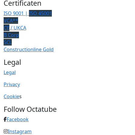
Certificaten
ISO 9001 |
ISO 45001
VCA**
CE
/ UKCA
B Corp
SCL
Constructionline Gold
Legal
Legal
Privacy
Cookie
s
Follow Octatube
Facebook
Instagram