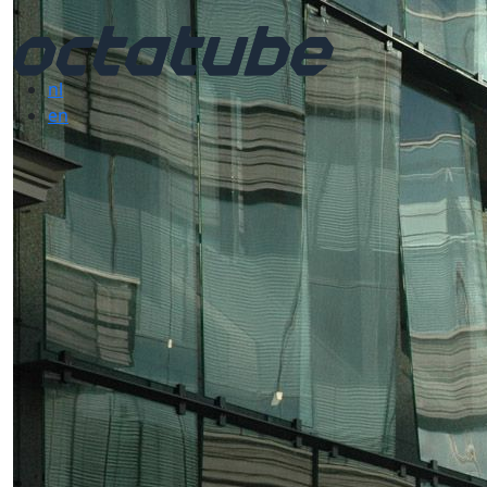
nl
en