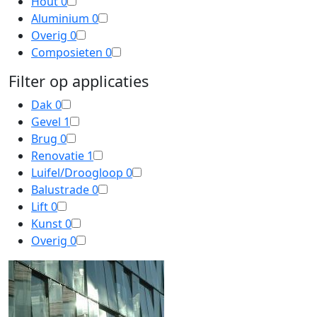
Hout
0
Aluminium
0
Overig
0
Composieten
0
Filter op applicaties
Dak
0
Gevel
1
Brug
0
Renovatie
1
Luifel/Droogloop
0
Balustrade
0
Lift
0
Kunst
0
Overig
0