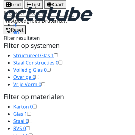
Grid
Lijst
Kaart
Projecten filteren
nl
Reset
en
Filter resultaten
Filter op systemen
Structureel Glas
1
Staal Constructies
0
Volledig Glas
0
Overige
0
Vrije Vorm
0
Filter op materialen
Karton
0
Glas
1
Staal
0
RVS
0