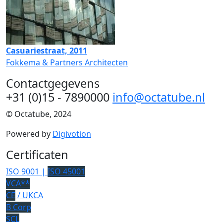
Casuariestraat, 2011
Fokkema & Partners Architecten
Contactgegevens
+31 (0)15 - 7890000
info@octatube.nl
© Octatube, 2024
Powered by
Digivotion
Certificaten
ISO 9001 |
ISO 45001
VCA**
CE
/ UKCA
B Corp
SCL