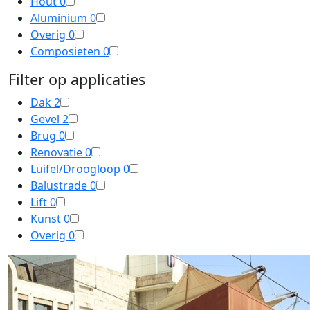
Hout
0
Aluminium
0
Overig
0
Composieten
0
Filter op applicaties
Dak
2
Gevel
2
Brug
0
Renovatie
0
Luifel/Droogloop
0
Balustrade
0
Lift
0
Kunst
0
Overig
0