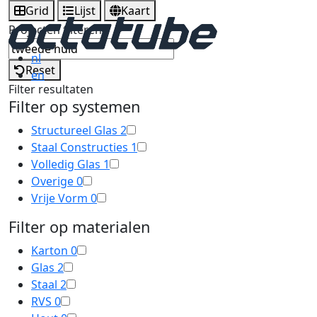
Grid
Lijst
Kaart
Projecten filteren
nl
Reset
en
Filter resultaten
Filter op systemen
Structureel Glas
2
Staal Constructies
1
Volledig Glas
1
Overige
0
Vrije Vorm
0
Filter op materialen
Karton
0
Glas
2
Staal
2
RVS
0