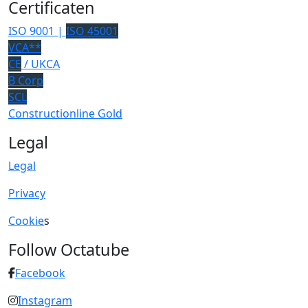
Certificaten
ISO 9001 |
ISO 45001
VCA**
CE
/ UKCA
B Corp
SCL
Constructionline Gold
Legal
Legal
Privacy
Cookie
s
Follow Octatube
Facebook
Instagram