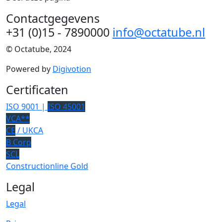
Contactgegevens
+31 (0)15 - 7890000
info@octatube.nl
© Octatube, 2024
Powered by
Digivotion
Certificaten
ISO 9001 |
ISO 45001
VCA**
CE
/ UKCA
B Corp
SCL
Constructionline Gold
Legal
Legal