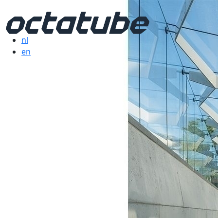
nl
en