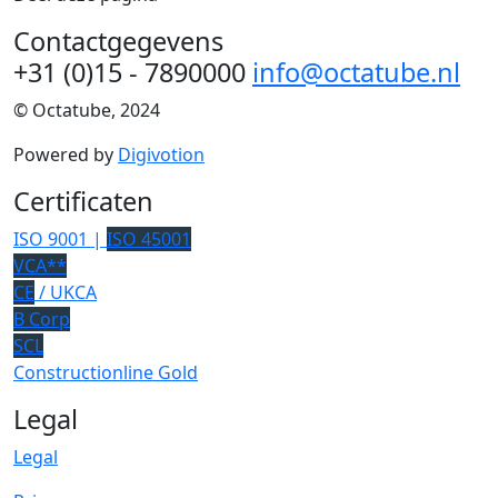
Contactgegevens
+31 (0)15 - 7890000
info@octatube.nl
© Octatube, 2024
Powered by
Digivotion
Certificaten
ISO 9001 |
ISO 45001
VCA**
CE
/ UKCA
B Corp
SCL
Constructionline Gold
Legal
Legal