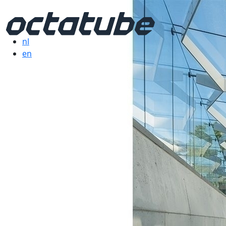
nl
en